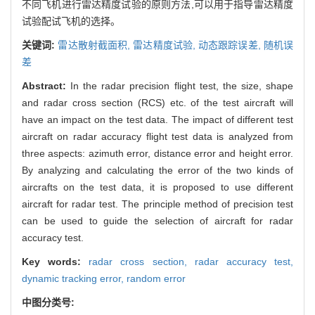
不同飞机进行雷达精度试验的原则方法,可以用于指导雷达精度
试验配试飞机的选择。
关键词:
雷达散射截面积,
雷达精度试验,
动态跟踪误差,
随机误
差
Abstract:
In the radar precision flight test, the size, shape
and radar cross section (RCS) etc. of the test aircraft will
have an impact on the test data. The impact of different test
aircraft on radar accuracy flight test data is analyzed from
three aspects: azimuth error, distance error and height error.
By analyzing and calculating the error of the two kinds of
aircrafts on the test data, it is proposed to use different
aircraft for radar test. The principle method of precision test
can be used to guide the selection of aircraft for radar
accuracy test.
Key words:
radar cross section,
radar accuracy test,
dynamic tracking error,
random error
中图分类号: