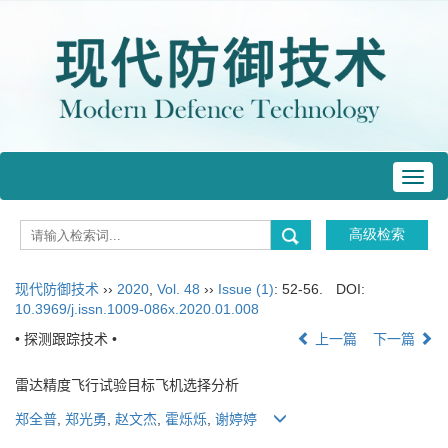
Toggl
navig
现代防御技术
››
2020
,
Vol. 48
››
Issue (1)
: 52-56.
DOI:
10.3969/j.issn.1009-086x.2020.01.008
• 探测跟踪技术 •
上一篇
下一篇
雷达精度飞行试验目标飞机选择分析
郑全普
,
郑光勇
,
赵文杰
,
霍烁烁
,
谢婷婷