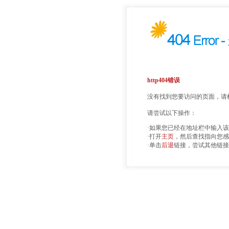
http404错误
没有找到您要访问的页面，请检
请尝试以下操作：
·如果您已经在地址栏中输入
·打开
主页
，然后查找指向您感
·单击
后退
链接，尝试其他链接