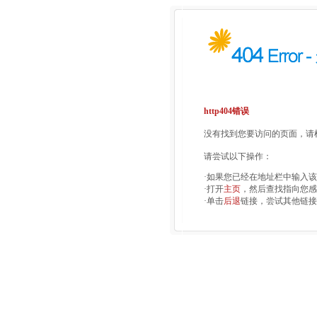
http404错误
没有找到您要访问的页面，请检
请尝试以下操作：
·如果您已经在地址栏中输入
·打开
主页
，然后查找指向您感
·单击
后退
链接，尝试其他链接