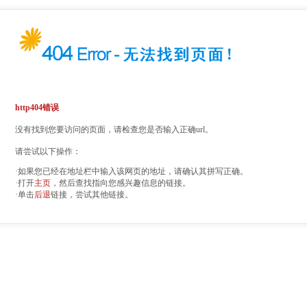
http404错误
没有找到您要访问的页面，请检查您是否输入正确url。
请尝试以下操作：
·如果您已经在地址栏中输入该网页的地址，请确认其拼写正确。
·打开
主页
，然后查找指向您感兴趣信息的链接。
·单击
后退
链接，尝试其他链接。