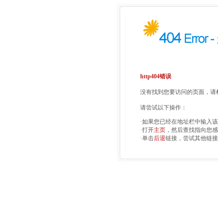
http404错误
没有找到您要访问的页面，请检
请尝试以下操作：
·如果您已经在地址栏中输入
·打开
主页
，然后查找指向您感
·单击
后退
链接，尝试其他链接