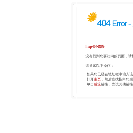
http404错误
没有找到您要访问的页面，请检
请尝试以下操作：
·如果您已经在地址栏中输入
·打开
主页
，然后查找指向您感
·单击
后退
链接，尝试其他链接