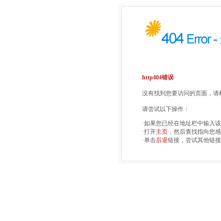
http404错误
没有找到您要访问的页面，请检
请尝试以下操作：
·如果您已经在地址栏中输入
·打开
主页
，然后查找指向您感
·单击
后退
链接，尝试其他链接