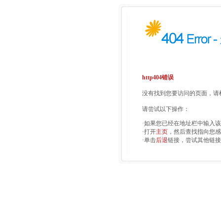
http404错误
没有找到您要访问的页面，请检
请尝试以下操作：
·如果您已经在地址栏中输入
·打开
主页
，然后查找指向您感
·单击
后退
链接，尝试其他链接