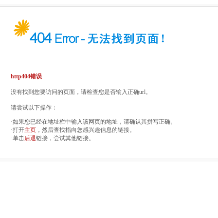
http404错误
没有找到您要访问的页面，请检查您是否输入正确url。
请尝试以下操作：
·如果您已经在地址栏中输入该网页的地址，请确认其拼写正确。
·打开
主页
，然后查找指向您感兴趣信息的链接。
·单击
后退
链接，尝试其他链接。