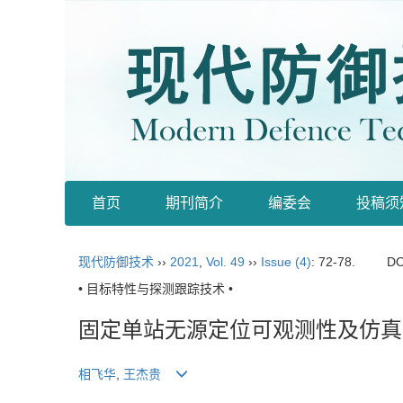
首页
期刊简介
编委会
投稿须
现代防御技术
››
2021
,
Vol. 49
››
Issue (4)
: 72-78.
DO
• 目标特性与探测跟踪技术 •
固定单站无源定位可观测性及仿真
相飞华
,
王杰贵