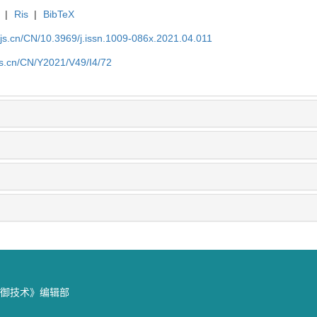
|
Ris
|
BibTeX
yjs.cn/CN/10.3969/j.issn.1009-086x.2021.04.011
js.cn/CN/Y2021/V49/I4/72
防御技术》编辑部