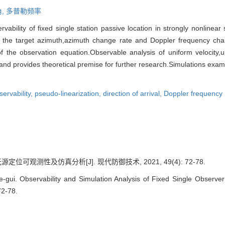
,
多普勒频率
servability of fixed single station passive location in strongly nonlin
ng the target azimuth,azimuth change rate and Doppler frequency ch
f the observation equation.Observable analysis of uniform velocity,
and provides theoretical premise for further research.Simulations examp
servability,
pseudo-linearization,
direction of arrival,
Doppler frequency
位可观测性及仿真分析[J]. 现代防御技术, 2021, 49(4): 72-78.
gui. Observability and Simulation Analysis of Fixed Single Observe
72-78.