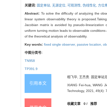
关键词:
固定单站,
无源定位,
可观测性,
伪线性化,
方位角
Abstract:
To solve the difficulty of analyzing the ob
linear system observability theory is proposed.Taki
Jacobian matrix is avoided by pseudo-linearization o
uniform turning motion leads to observable conditions 
of the theoretical analysis of observability.
Key words:
fixed single observer,
passive location,
ob
中图分类号:
TN958
TP391.9
相飞华, 王杰贵. 固定单站无源定
引用本文
XIANG Fei-hua, WANG Jie-
Technology, 2021, 49(4): 
收藏文章
0
/
推荐