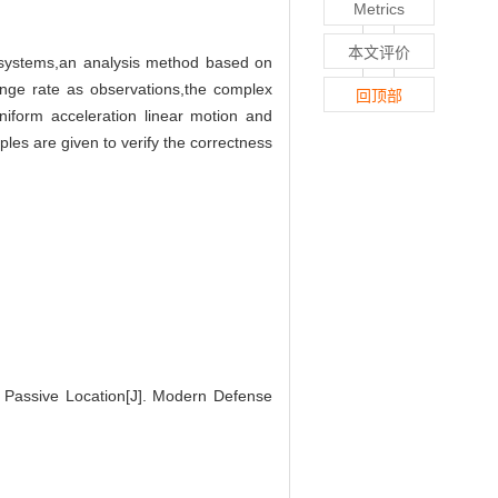
Metrics
本文评价
ear systems,an analysis method based on
ange rate as observations,the complex
回顶部
uniform acceleration linear motion and
les are given to verify the correctness
r Passive Location[J]. Modern Defense