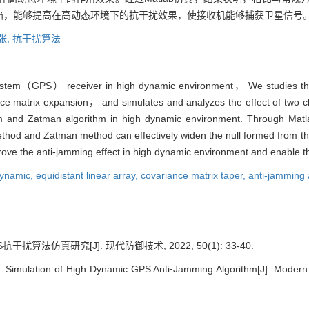
陷，能够提高在高动态环境下的抗干扰效果，使接收机能够捕获卫星信号
张,
抗干扰算法
 system（GPS） receiver in high dynamic environment， We studies the 
ance matrix expansion， and simulates and analyzes the effect of two c
m and Zatman algorithm in high dynamic environment. Through Matl
od and Zatman method can effectively widen the null formed from the
ove the anti-jamming effect in high dynamic environment and enable the 
dynamic,
equidistant linear array,
covariance matrix taper,
anti-jamming 
干扰算法仿真研究[J]. 现代防御技术, 2022, 50(1): 33-40.
I. Simulation of High Dynamic GPS Anti⁃Jamming Algorithm[J]. Modern