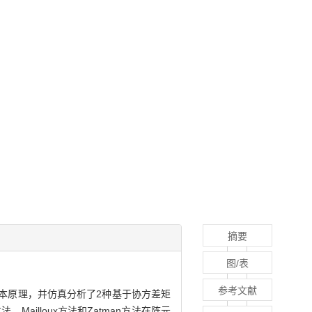
摘要
图/表
参考文献
扩张的基本原理，并仿真分析了2种基于协方差矩
Mailloux方法和Zatman方法在阵元