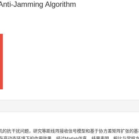
Anti⁃Jamming Algorithm
g system)接收机的抗干扰问题，研究等距线阵接收信号模型和基于协方差矩阵
算法在高动态环境下的作用效果。经过Matlab仿真，结果表明，相比与常规方法，