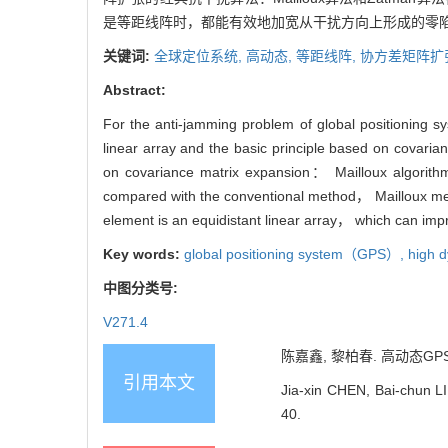
是等距线阵时，都能有效地加宽从干扰方向上形成的零
关键词:
全球定位系统,
高动态,
等距线阵,
协方差矩阵扩
Abstract:
For the anti-jamming problem of global positioning
linear array and the basic principle based on covari
on covariance matrix expansion： Mailloux algorith
compared with the conventional method， Mailloux meth
element is an equidistant linear array， which can impr
Key words:
global positioning system（GPS）,
high 
中图分类号:
V271.4
陈嘉鑫, 黎柏春. 高动态GPS抗
引用本文
Jia-xin CHEN, Bai-chun L
40.