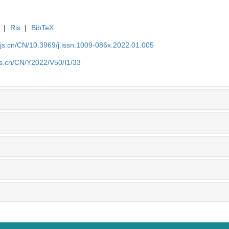
|
Ris
|
BibTeX
yjs.cn/CN/10.3969/j.issn.1009-086x.2022.01.005
js.cn/CN/Y2022/V50/I1/33