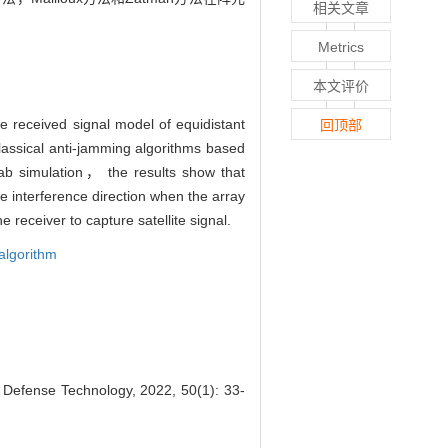
相关文章
。
Metrics
本文评价
received signal model of equidistant
回顶部
lassical anti-jamming algorithms based
ab simulation， the results show that
 interference direction when the array
receiver to capture satellite signal.
algorithm
 Defense Technology, 2022, 50(1): 33-