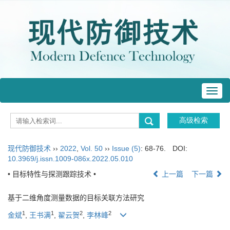
Toggl
navig
现代防御技术
››
2022
,
Vol. 50
››
Issue (5)
: 68-76.
DOI:
10.3969/j.issn.1009-086x.2022.05.010
• 目标特性与探测跟踪技术 •
上一篇
下一篇
基于二维角度测量数据的目标关联方法研究
1
1
2
2
金斌
,
王书满
,
翟云贺
,
李林峰