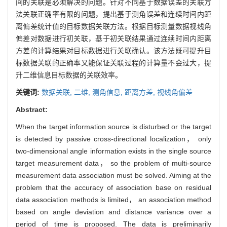
间的关联是必须解决的问题。针对不同基于数据误差的关联方
法关联正确率有限的问题，提出基于测角误差和连续时间内距
离偏差统计值的目标数据关联方法。根据目标测量数据视线角
偏差对数据进行初关联，基于初关联结果通过连续时间内距离
方差的计算结果对目标数据进行关联确认。该方法既可提升目
标数据关联的正确率又能保证关联过程的计算量不会过大，提
升二维信息目标数据的关联效率。
关键词:
数据关联,
二维,
测角信息,
距离方差,
视线角偏差
Abstract:
When the target information source is disturbed or the target
is detected by passive cross-directional localization， only
two-dimensional angle information exists in the single source
target measurement data， so the problem of multi-source
measurement data association must be solved. Aiming at the
problem that the accuracy of association base on residual
data association methods is limited， an association method
based on angle deviation and distance variance over a
period of time is proposed. The data is preliminarily