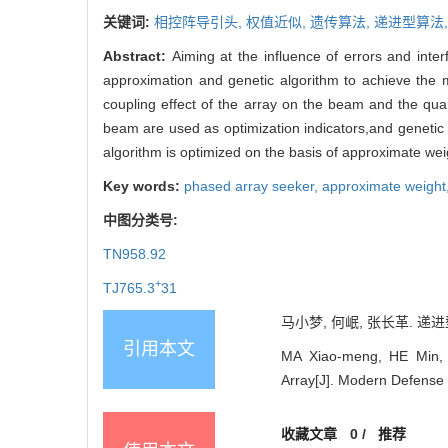
关键词:
相控阵导引头,
权值近似,
遗传算法,
递进型算法
Abstract:
Aiming at the influence of errors and int
approximation and genetic algorithm to achieve the 
coupling effect of the array on the beam and the qua
beam are used as optimization indicators,and genetic 
algorithm is optimized on the basis of approximate wei
Key words:
phased array seeker,
approximate weight
中图分类号:
TN958.92
+
TJ765.3
31
马小梦, 何岷, 张长革. 递进
引用本文
MA Xiao-meng, HE Min, 
Array[J]. Modern Defense 
收藏文章
0
/
推荐