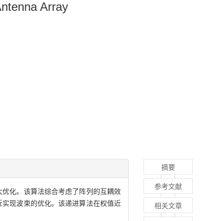
Antenna Array
摘要
参考文献
大优化。该算法综合考虑了阵列的互耦效
近实现波束的优化。该递进算法在权值近
相关文章