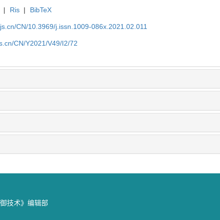
|
Ris
|
BibTeX
yjs.cn/CN/10.3969/j.issn.1009-086x.2021.02.011
js.cn/CN/Y2021/V49/I2/72
防御技术》编辑部