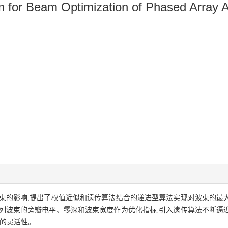
hm for Beam Optimization of Phased Array 
束的影响,提出了权值近似和遗传算法结合的递进型算法实现对波束的最
阵列波束的旁瓣电平、零深和波束宽度作为优化指标,引入遗传算法不断逼
强的灵活性。