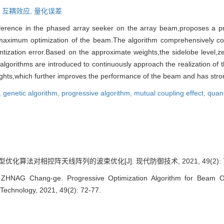
,
互耦效应,
量化误差
erference in the phased array seeker on the array beam,proposes a p
maximum optimization of the beam.The algorithm comprehensively con
ntization error.Based on the approximate weights,the sidelobe level,
algorithms are introduced to continuously approach the realization of
ghts,which further improves the performance of the beam and has strong 
,
genetic algorithm,
progressive algorithm,
mutual coupling effect,
quant
型优化算法对相控阵天线阵列的波束优化[J]. 现代防御技术, 2021, 49(2): 72
ZHNAG Chang-ge. Progressive Optimization Algorithm for Beam Op
Technology, 2021, 49(2): 72-77.