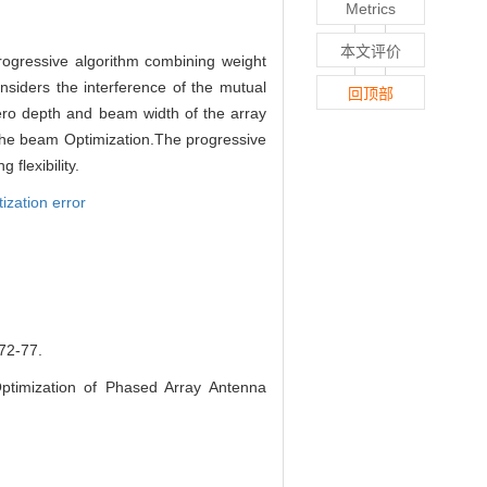
Metrics
本文评价
rogressive algorithm combining weight
siders the interference of the mutual
回顶部
zero depth and beam width of the array
 the beam Optimization.The progressive
flexibility.
ization error
-77.
timization of Phased Array Antenna