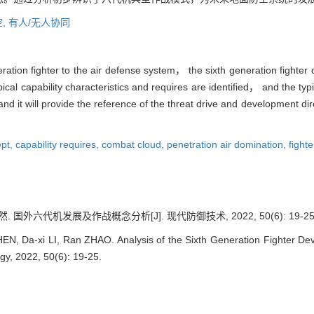
,
有人/无人协同
generation fighter to the air defense system， the sixth generation fight
capability characteristics and requires are identified， and the typi
and it will provide the reference of the threat drive and development dir
ept,
capability requires,
combat cloud,
penetration air domination,
fight
. 国外六代机发展及作战概念分析[J]. 现代防御技术, 2022, 50(6): 19-25
EN, Da-xi LI, Ran ZHAO. Analysis of the Sixth Generation Fighter De
y, 2022, 50(6): 19-25.