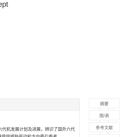
ept
摘要
图/表
参考文献
六代机发展计划及进展，辨识了国外六代
展提供威胁驱动和方向牵引参考。