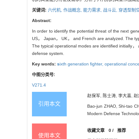
关键词:
六代机,
作战概念,
能力需求,
战斗云,
穿透型制空
Abstract:
In order to identify the potential threat of the next 
US， Japan， UK， and French are analyzed. The typical 
The typical operational modes are identified initially， 
defense system.
Key words:
s
ixth generation fighter,
operational conc
中图分类号:
V271.4
赵保军, 陈士涛, 李大喜, 赵然
引用本文
Bao-jun ZHAO, Shi-tao CH
Modern Defense Technolog
收藏文章
0
/
推荐
使用本文