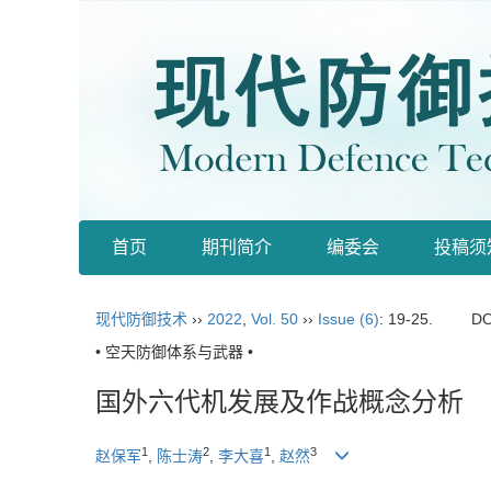
首页
期刊简介
编委会
投稿须
现代防御技术
››
2022
,
Vol. 50
››
Issue (6)
: 19-25.
DO
• 空天防御体系与武器 •
国外六代机发展及作战概念分析
1
2
1
3
赵保军
,
陈士涛
,
李大喜
,
赵然