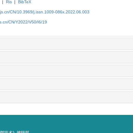
|
Ris
|
BibTeX
yjs.cn/CN/10.3969/j.issn.1009-086x.2022.06.003
js.cn/CN/Y2022/V50/I6/19
防御技术》编辑部