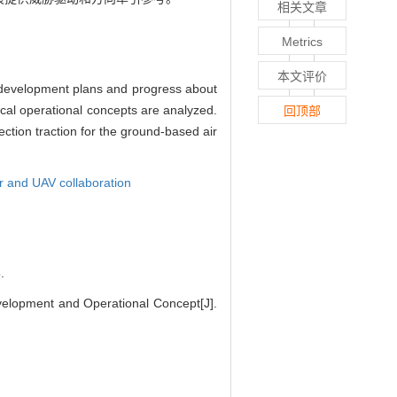
相关文章
Metrics
本文评价
er development plans and progress about
cal operational concepts are analyzed.
回顶部
ection traction for the ground-based air
er and UAV collaboration
.
velopment and Operational Concept[J].