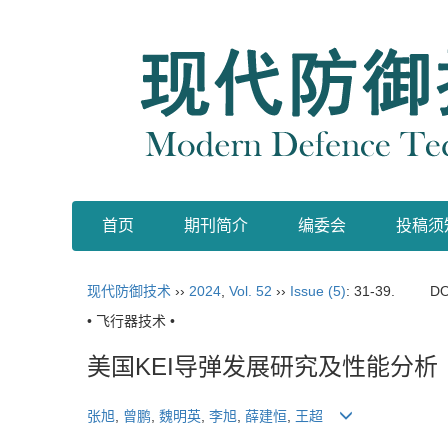
首页
期刊简介
编委会
投稿须
现代防御技术
››
2024
,
Vol. 52
››
Issue (5)
: 31-39.
DO
• 飞行器技术 •
美国KEI导弹发展研究及性能分析
张旭
,
曾鹏
,
魏明英
,
李旭
,
薛建恒
,
王超