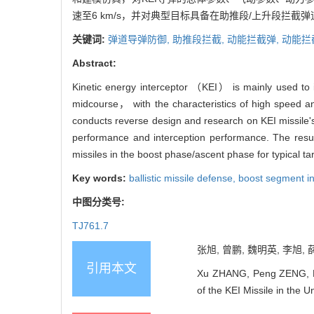
速至6 km/s，并对典型目标具备在助推段/上升段拦
关键词:
弹道导弹防御,
助推段拦截,
动能拦截弹,
动能拦
Abstract:
Kinetic energy interceptor （KEI） is mainly used to i
midcourse， with the characteristics of high speed an
conducts reverse design and research on KEI missile
performance and interception performance. The results
missiles in the boost phase/ascent phase for typical 
Key words:
ballistic missile defense,
boost segment in
中图分类号:
TJ761.7
张旭, 曾鹏, 魏明英, 李旭, 薛
引用本文
Xu ZHANG, Peng ZENG, Mi
of the KEI Missile in the 