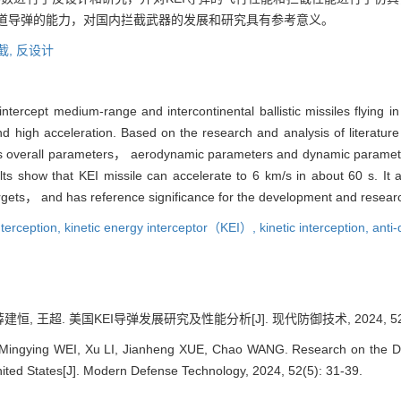
截弹道导弹的能力，对国内拦截武器的发展和研究具有参考意义。
截,
反设计
ntercept medium-range and intercontinental ballistic missiles flyin
d high acceleration. Based on the research and analysis of literatu
's overall parameters， aerodynamic parameters and dynamic parameter
 show that KEI missile can accelerate to 6 km/s in about 60 s. It also
targets， and has reference significance for the development and resear
terception,
kinetic energy interceptor（KEI）,
kinetic interception,
anti-
建恒, 王超. 美国KEI导弹发展研究及性能分析[J]. 现代防御技术, 2024, 52(5)
ngying WEI, Xu LI, Jianheng XUE, Chao WANG. Research on the De
United States[J]. Modern Defense Technology, 2024, 52(5): 31-39.