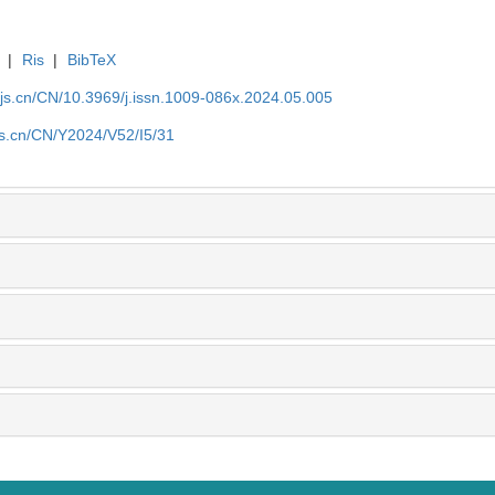
|
Ris
|
BibTeX
yjs.cn/CN/10.3969/j.issn.1009-086x.2024.05.005
js.cn/CN/Y2024/V52/I5/31