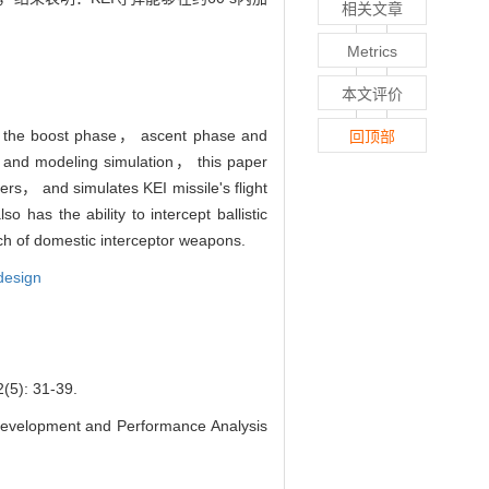
相关文章
Metrics
本文评价
g in the boost phase， ascent phase and
回顶部
re and modeling simulation， this paper
s， and simulates KEI missile's flight
 has the ability to intercept ballistic
ch of domestic interceptor weapons.
design
: 31-39.
velopment and Performance Analysis