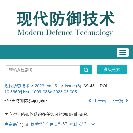
Toggl
navig
现代防御技术
››
2023
,
Vol. 51
››
Issue (3)
: 39-48.
DOI:
10.3969/j.issn.1009-086x.2023.03.005
• 空天防御体系与武器 •
上一篇
下一篇
面向空天防御体系的多任务可控涌现机制研究
1
,
2
1
,
2
1
,
2
1
,
2
白宗磊
(
),
刘秀华
,
白天翔
,
孙科武