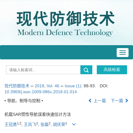
Toggl
navig
现代防御技术
››
2018
,
Vol. 46
››
Issue (1)
: 88-93.
DOI:
10.3969/j.issn.1009-086x.2018.01.014
• 导航、制导与控制 •
上一篇
下一篇
机载SAR惯性导航误差快速估计方法
1,2
2
2
1
王冠勇
,
王风飞
,
张磊
,
胡庆荣