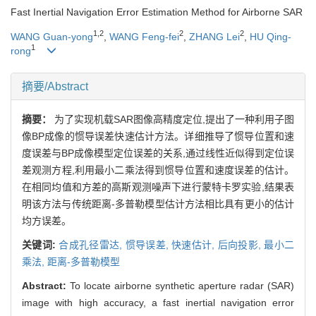
Fast Inertial Navigation Error Estimation Method for Airborne SAR
1,2
2
2
WANG Guan-yong
,
WANG Feng-fei
,
ZHANG Lei
,
HU Qing-
1
rong
摘要/Abstract
摘要：
为了实现机载SAR图像高精度定位,提出了一种利用子图
像BP成像的惯导误差快速估计方法。详细推导了惯导位置和速
度误差与BP成像模型定位误差的关系,通过线性近似得到定位误
差观测方程,利用最小二乘法得到惯导位置和速度误差的估计。
在相同均值和方差的高斯观测噪声下进行蒙特卡罗实验,结果表
明该方法与传统距离-多普勒模型估计方法相比具有更小的估计
均方误差。
关键词:
合成孔径雷达,
惯导误差,
快速估计,
后向投影,
最小二
乘法,
距离-多普勒模型
Abstract:
To locate airborne synthetic aperture radar (SAR)
image with high accuracy, a fast inertial navigation error