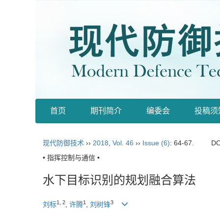
首页
期刊简介
编委会
投稿须
现代防御技术
››
2018
,
Vol. 46
››
Issue (6)
: 64-67.
DO
• 指挥控制与通信 •
水下目标识别的规划融合算法
1, 2
1
3
刘标
,
许腾
,
刘树锋