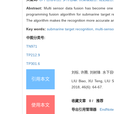
Abstract:
Multi sensor data fusion has become one o
programming fusion algorithm for submarine target rec
The algorithm makes the recognition more accurate an
Key words:
submarine target recognition,
multi-senso
中图分类号:
TN971
TP212.9
TP301.6
刘标, 许腾, 刘树锋. 水下目标
引用本文
LIU Biao, XU Teng, LIU S
2018, 46(6): 64-67.
收藏文章
0
/
推荐
使用本文
导出引用管理器
EndNote