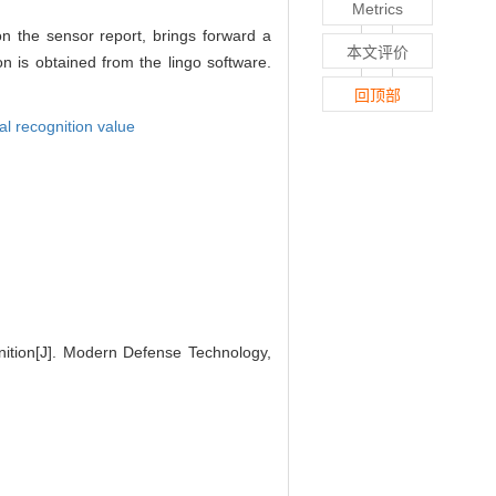
Metrics
on the sensor report, brings forward a
本文评价
on is obtained from the lingo software.
回顶部
al recognition value
ition[J]. Modern Defense Technology,