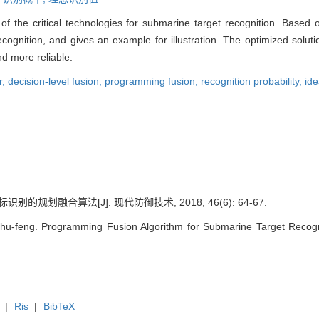
f the critical technologies for submarine target recognition. Based 
ognition, and gives an example for illustration. The optimized soluti
d more reliable.
r,
decision-level fusion,
programming fusion,
recognition probability,
ide
识别的规划融合算法[J]. 现代防御技术, 2018, 46(6): 64-67.
hu-feng. Programming Fusion Algorithm for Submarine Target Recogn
|
Ris
|
BibTeX