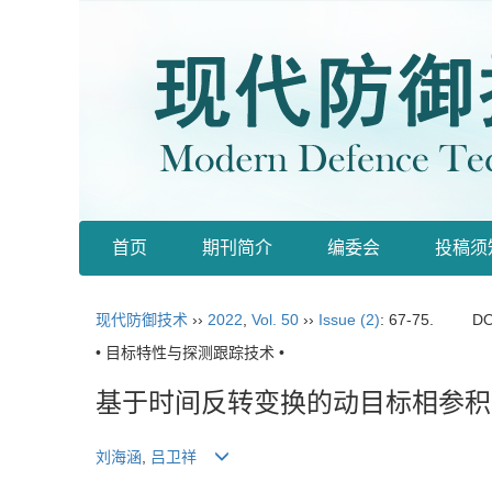
首页
期刊简介
编委会
投稿须
现代防御技术
››
2022
,
Vol. 50
››
Issue (2)
: 67-75.
DO
• 目标特性与探测跟踪技术 •
基于时间反转变换的动目标相参积
刘海涵
,
吕卫祥