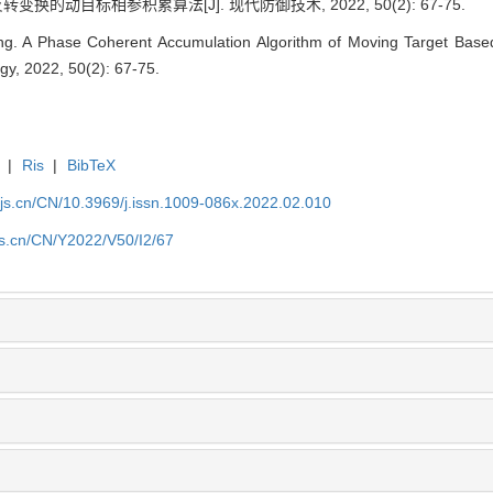
变换的动目标相参积累算法[J]. 现代防御技术, 2022, 50(2): 67-75.
ng. A Phase Coherent Accumulation Algorithm of Moving Target Based
y, 2022, 50(2): 67-75.
|
Ris
|
BibTeX
yjs.cn/CN/10.3969/j.issn.1009-086x.2022.02.010
js.cn/CN/Y2022/V50/I2/67