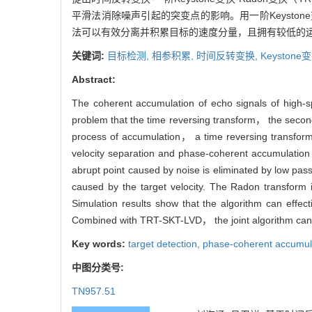
平滑法消除噪声引起的突变点的影响。用一阶Keysto
法可以有效分离并积累目标的速度分量，且拥有较低的运算
关键词:
目标检测,
相参积累,
时间反转变换,
Keystone
Abstract:
The coherent accumulation of echo signals of high-s
problem that the time reversing transform， the secon
process of accumulation， a time reversing transfo
velocity separation and phase-coherent accumulation o
abrupt point caused by noise is eliminated by low pass
caused by the target velocity. The Radon transform 
Simulation results show that the algorithm can effe
Combined with TRT-SKT-LVD， the joint algorithm can a
Key words:
target detection,
phase-coherent accumul
中图分类号:
TN957.51