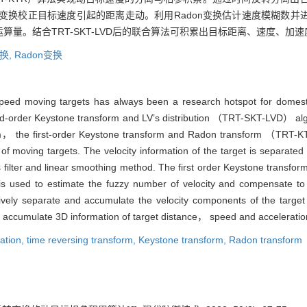
ne变换校正目标速度引起的距离走动。利用Radon变换估计速度模糊数
量。结合TRT-SKT-LVD后的联合算法可积累出目标距离、速度、加
变换,
Radon变换
peed moving targets has always been a research hotspot for domesti
d-order Keystone transform and LV’s distribution （TRT-SKT-LVD） algor
rm， the first-order Keystone transform and Radon transform （TRT-K
f moving targets. The velocity information of the target is separated
 filter and linear smoothing method. The first order Keystone transform
is used to estimate the fuzzy number of velocity and compensate to
ctively separate and accumulate the velocity components of the targ
ccumulate 3D information of target distance， speed and acceleration，
ation,
time reversing transform,
Keystone transform,
Radon transform