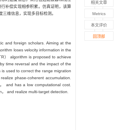
相关文章
并进行补偿实现相参积累。仿真证明，该算
速度三维信息，实现多目标检测。
Metrics
本文评价
回顶部
c and foreign scholars. Aiming at the
ithm loses velocity information in the
TR） algorithm is proposed to achieve
 by time reversal and the impact of the
 is used to correct the range migration
 realize phase-coherent accumulation.
et， and has a low computational cost.
 and realize multi-target detection.