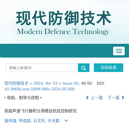
Toggl
navig
现代防御技术
››
2024
,
Vol. 52
››
Issue (5)
: 40-50.
DOI:
10.3969/j.issn.1009-086x.2024.05.006
• 导航、制导与控制 •
上一篇
下一篇
高超声速飞行器积分滑模自抗扰控制研究
唐伟强
,
甲成超
,
石文科
,
许天鹏