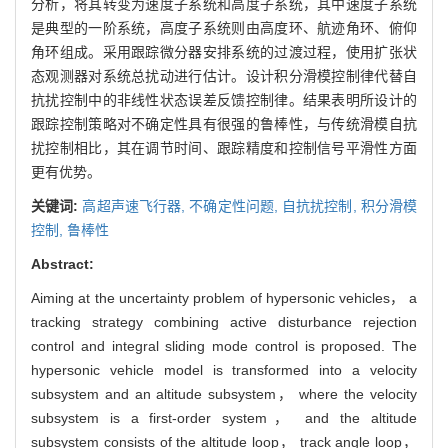
分析，将其转变为速度子系统和高度子系统，其中速度子系统
是典型的一阶系统，高度子系统则由高度环、航迹角环、俯仰
角环组成。采用跟踪微分器安排系统的过渡过程，使用扩张状
态观测器对系统总扰动进行估计。设计积分滑模控制律代替自
抗扰控制中的非线性状态误差反馈控制律。结果表明所设计的
跟踪控制策略对不确定性具有很强的鲁棒性，与传统滑模自抗
扰控制相比，其在调节时间、跟踪精度和控制信号平滑性方面
更有优势。
关键词:
高超声速飞行器,
不确定性问题,
自抗扰控制,
积分滑模
控制,
鲁棒性
Abstract:
Aiming at the uncertainty problem of hypersonic vehicles， a
tracking strategy combining active disturbance rejection
control and integral sliding mode control is proposed. The
hypersonic vehicle model is transformed into a velocity
subsystem and an altitude subsystem， where the velocity
subsystem is a first-order system， and the altitude
subsystem consists of the altitude loop， track angle loop，