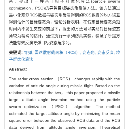
系，提出了一种基于粒子群优化算法(particle swarm
optimization，PSO)的导弹目标姿态角反演方法。该方法通过
最小化观测RCS数据与姿态角反演得到的RCS数据的均方误差
得到估计的目标姿态角，理论分析表明，在假定目标姿态角短
时间内不发生突变的前提下，提出的方法可以实现对目标姿态
角较为精确的估计。通过执行一系列仿真实验，验证了所提方
法能有效反演导弹目标姿态角序列。
关键词:
导弹,
雷达散射截面积（RCS）,
姿态角,
姿态反演,
粒
子群优化算法
Abstract:
The radar cross section （RCS） changes rapidly with the
variation of attitude angle during missile flight. Based on the
relationship between the two， this paper proposed a missile
target attitude angle inversion method using the particle
swarm optimization （PSO） algorithm. The method
estimated the target attitude angle by minimizing the mean
square error between the observed RCS data and the RCS
data derived from attitude angle inversion. Theoretical