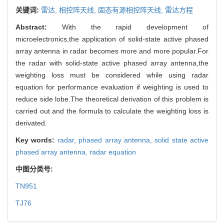
关键词:
雷达,
相控阵天线,
固态有源相控阵天线,
雷达方程
Abstract:
With the rapid development of
microelectronics,the application of solid-state active phased
array antenna in radar becomes more and more popular.For
the radar with solid-state active phased array antenna,the
weighting loss must be considered while using radar
equation for performance evaluation if weighting is used to
reduce side lobe.The theoretical derivation of this problem is
carried out and the formula to calculate the weighting loss is
derivated.
Key words:
radar,
phased array antenna,
solid state active
phased array antenna,
radar equation
中图分类号:
TN951
TJ76