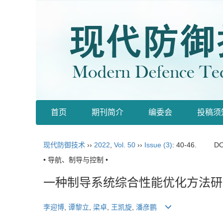
首页
期刊简介
编委会
投稿须
现代防御技术
››
2022
,
Vol. 50
››
Issue (3)
: 40-46.
DO
• 导航、制导与控制 •
一种制导系统综合性能优化方法研
李迎博
,
谭黎立
,
梁卓
,
王凯旋
,
潘彦鹏