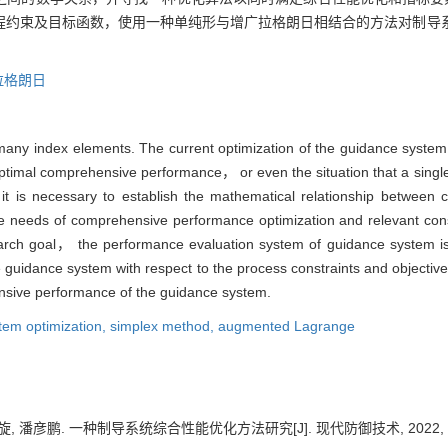
程约束及目标函数，使用一种单纯形与增广拉格朗日相结合的方法对制导
拉格朗日
any index elements. The current optimization of the guidance system i
optimal comprehensive performance， or even the situation that a singl
t is necessary to establish the mathematical relationship betwee
he needs of comprehensive performance optimization and relevant cons
esearch goal， the performance evaluation system of guidance system i
uidance system with respect to the process constraints and objective 
ensive performance of the guidance system.
tem optimization,
simplex method,
augmented Lagrange
, 潘彦鹏. 一种制导系统综合性能优化方法研究[J]. 现代防御技术, 2022, 50(3