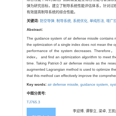
弹为研究目标，建立了制导系统性能评估体系，针对过
有效提高制导系统的综合性能。
关键词:
防空导弹,
制导系统,
系统优化,
单纯形法,
增广
Abstract:
The guidance system of air defense missile contains m
the optimization of a single index does not mean the 
performance of the system decreases. Therefore， i
index， and find an optimization algorithm to meet t
time. Taking Patriot-3 air defense missile as the r
augmented Lagrangian method is used to optimize the g
that this method can effectively improve the compreh
Key words:
air defense missile,
guidance system,
sys
中图分类号:
TJ765.3
李迎博, 谭黎立, 梁卓, 王凯旋