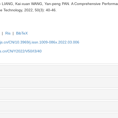
huo LIANG, Kai-xuan WANG, Yan-peng PAN. A Comprehensive Performa
e Technology, 2022, 50(3): 40-46.
|
Ris
|
BibTeX
yjs.cn/CN/10.3969/j.issn.1009-086x.2022.03.006
js.cn/CN/Y2022/V50/I3/40