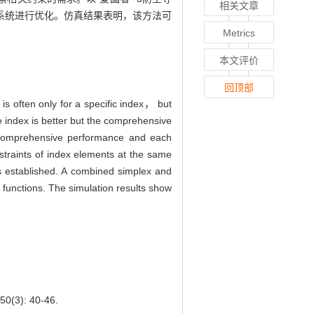
相关文章
系统进行优化。仿真结果表明，该方法可
Metrics
本文评价
回顶部
s often only for a specific index， but
e index is better but the comprehensive
n comprehensive performance and each
traints of index elements at the same
s established. A combined simplex and
functions. The simulation results show
): 40-46.