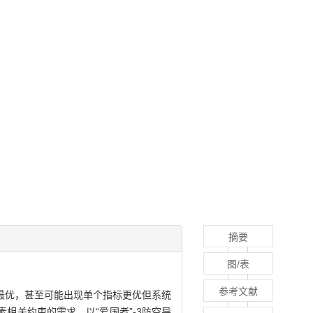
摘要
图/表
参考文献
最优，甚至可能出现单个指标更优但系统
关约束的需求。以“爱国者”-3防空导