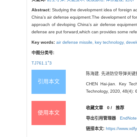
Abstract:
Studying the development idea of foreign ad
China’s air defense equipment.The development of for
approach of devloping China’s air defense equipments
defense are put forward,which can provides some refer
Key words:
air defense missile,
key technology,
deve
中图分类号:
+
TJ761.1
3
陈海建. 先进防空导弹关键技术分析
引用本文
CHEN Hai-jian. Key Tech
Technology, 2020, 48(4): 
收藏文章
0
/
推荐
使用本文
导出引用管理器
EndNote
链接本文:
https://www.xdf