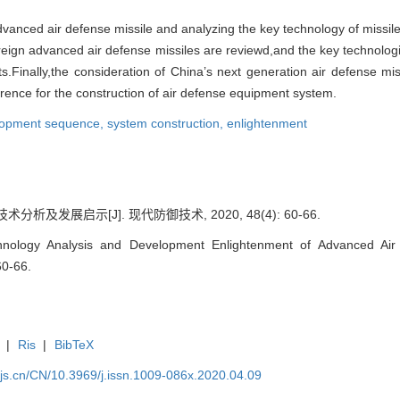
vanced air defense missile and analyzing the key technology of missil
eign advanced air defense missiles are reviewd,and the key technologi
.Finally,the consideration of China’s next generation air defense mis
ence for the construction of air defense equipment system.
lopment sequence,
system construction,
enlightenment
及发展启示[J]. 现代防御技术, 2020, 48(4): 60-66.
nology Analysis and Development Enlightenment of Advanced Air 
60-66.
|
Ris
|
BibTeX
yjs.cn/CN/10.3969/j.issn.1009-086x.2020.04.09