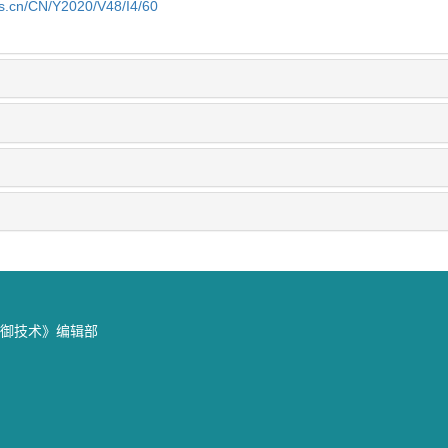
js.cn/CN/Y2020/V48/I4/60
防御技术》编辑部