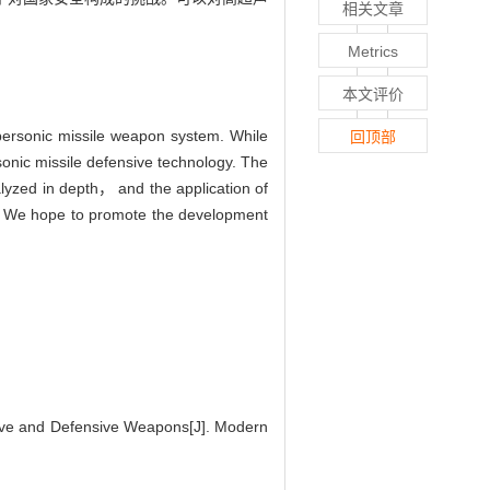
相关文章
Metrics
本文评价
personic missile weapon system. While
回顶部
onic missile defensive technology. The
lyzed in depth， and the application of
d. We hope to promote the development
ive and Defensive Weapons[J]. Modern