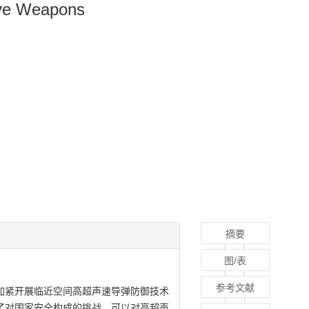
ive Weapons
摘要
图/表
参考文献
加紧开展临近空间高超声速导弹防御技术
了对国家安全构成的挑战。可以对高超声