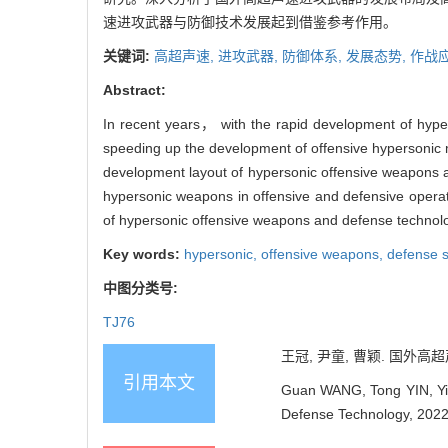
速进攻武器与防御技术发展起到借鉴参考作用。
关键词:
高超声速,
进攻武器,
防御体系,
发展态势,
作战
Abstract:
In recent years， with the rapid development of hype
speeding up the development of offensive hypersonic 
development layout of hypersonic offensive weapons a
hypersonic weapons in offensive and defensive opera
of hypersonic offensive weapons and defense technol
Key words:
hypersonic,
offensive weapons,
defense 
中图分类号:
TJ76
王冠, 尹童, 曹颖. 国外高超声
引用本文
Guan WANG, Tong YIN, Yi
Defense Technology, 2022,