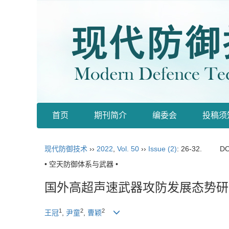
首页
期刊简介
编委会
投稿须
现代防御技术
››
2022
,
Vol. 50
››
Issue (2)
: 26-32.
DO
• 空天防御体系与武器 •
国外高超声速武器攻防发展态势研
1
2
2
王冠
,
尹童
,
曹颖