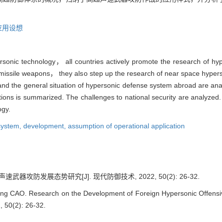
应用设想
rsonic technology， all countries actively promote the research of hy
missile weapons， they also step up the research of near space hypers
nd the general situation of hypersonic defense system abroad are ana
tions is summarized. The challenges to national security are analyze
ogy.
system,
development,
assumption of operational application
速武器攻防发展态势研究[J]. 现代防御技术, 2022, 50(2): 26-32.
ng CAO. Research on the Development of Foreign Hypersonic Offens
 50(2): 26-32.