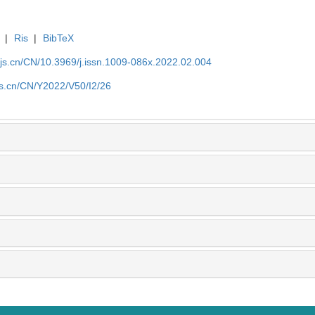
|
Ris
|
BibTeX
yjs.cn/CN/10.3969/j.issn.1009-086x.2022.02.004
js.cn/CN/Y2022/V50/I2/26