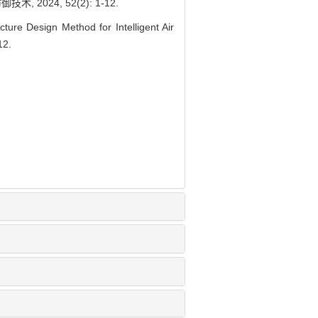
024, 52(2): 1-12.
re Design Method for Intelligent Air
12.