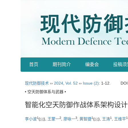
首页
期刊简介
编委会
投稿须
现代防御技术
››
2024
,
Vol. 52
››
Issue (2)
: 1-12.
DOI
• 空天防御体系与武器 •
智能化空天防御作战体系架构设计
1
2
3
1
1
1
李小波
(
),
王蒙一
,
廖咏一
,
黄智捷
(
),
王涛
,
王维平