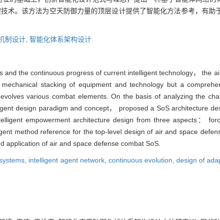
键技术。该方法为空天防御力量的顶层设计提供了智能化方法参考，有助
机制设计,
智能化体系架构设计
eats and the continuous progress of current intelligent technology， the
echanical stacking of equipment and technology but a comprehensiv
olves various combat elements. On the basis of analyzing the charact
igent design paradigm and concept， proposed a SoS architecture des
telligent empowerment architecture design from three aspects： fo
gent method reference for the top-level design of air and space defe
and application of air and space defense combat SoS.
 systems,
intelligent agent network,
continuous evolution,
design of ad