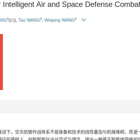
r Intelligent Air and Space Defense Comb
1
1
1
ANG
(
),
Tao WANG
,
Weiping WANG
推动下，空天防御作战体系不是装备和技术的线性叠加与机械堆砌，而是
特征的基础上，创新智能化设计范式与理念，提出一种基于智能体网络的