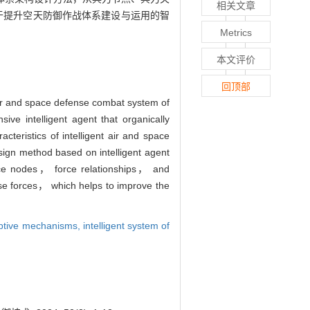
相关文章
于提升空天防御作战体系建设与运用的智
Metrics
本文评价
回顶部
 air and space defense combat system of
e intelligent agent that organically
eristics of intelligent air and space
ign method based on intelligent agent
rce nodes， force relationships， and
nse forces， which helps to improve the
aptive mechanisms,
intelligent system of