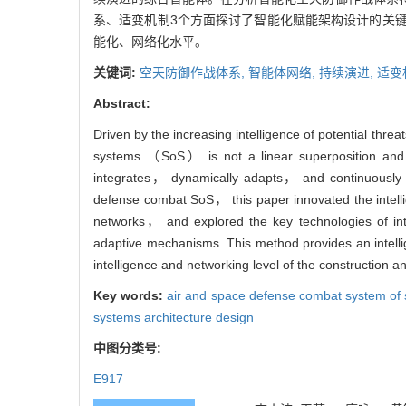
系、适变机制3个方面探讨了智能化赋能架构设计的关
能化、网络化水平。
关键词:
空天防御作战体系,
智能体网络,
持续演进,
适变
Abstract:
Driven by the increasing intelligence of potential thr
systems （SoS） is not a linear superposition and m
integrates， dynamically adapts， and continuously ev
defense combat SoS， this paper innovated the intell
networks， and explored the key technologies of in
adaptive mechanisms. This method provides an intelli
intelligence and networking level of the construction 
Key words:
air and space defense combat system of
systems architecture design
中图分类号:
E917